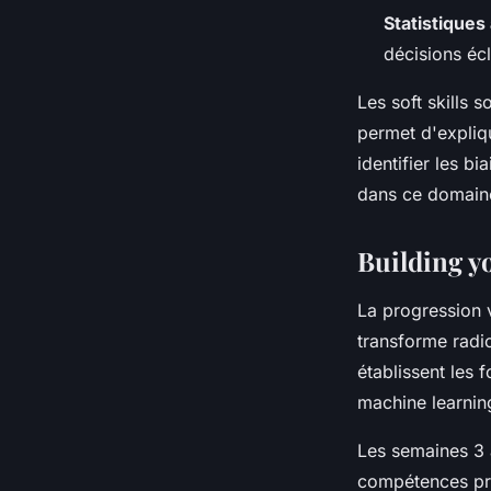
Statistiques
décisions écl
Les soft skills 
permet d'expliq
identifier les bi
dans ce domaine
Building y
La progression 
transforme radi
établissent les 
machine learnin
Les semaines 3 
compétences pra