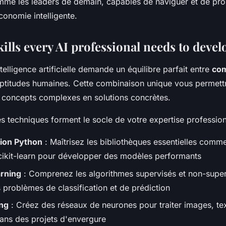
mme les leaders de demain, capables de naviguer et de pr
conomie intelligente.
kills every AI professional needs to devel
ntelligence artificielle demande un équilibre parfait entre
co
ptitudes humaines. Cette combinaison unique vous permett
 concepts complexes en solutions concrètes.
 techniques forment le socle de votre expertise profession
ion Python
: Maîtrisez les bibliothèques essentielles comm
cikit-learn pour développer des modèles performants
rning
: Comprenez les algorithmes supervisés et non-supe
 problèmes de classification et de prédiction
ng
: Créez des réseaux de neurones pour traiter images, te
ns des projets d'envergure