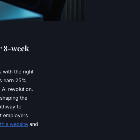
ur 8-week
 with the right
ls earn 25%
 AI revolution.
 shaping the
athway to
at employers
 this website
and