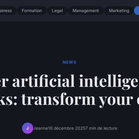
siness
Formation
Legal
Management
Marketing
NEWS
 artificial intellig
ks: transform your 
Jeanne
16 décembre 2025
7 min de lecture
J