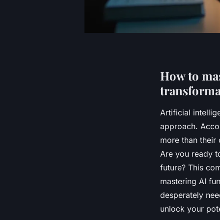
How to mast
transforma
Artificial intel
approach. Accor
more than their 
Are you ready to
future? This co
mastering AI fu
desperately ne
unlock your poten