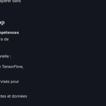
ospérer dans
op
mpétences
ra de
nelle :
e TensorFlow,
rvisés pour
xtes et données