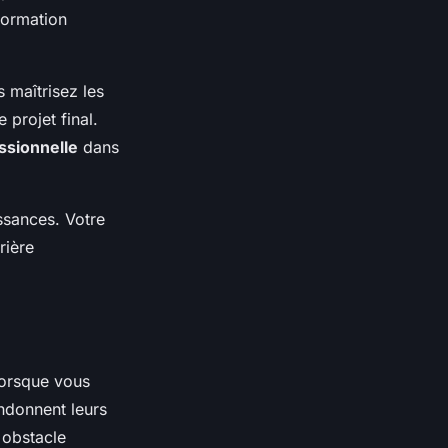
formation
 maîtrisez les
projet final.
ssionnelle
dans
ssances. Votre
rière
 lorsque vous
ndonnent leurs
 obstacle