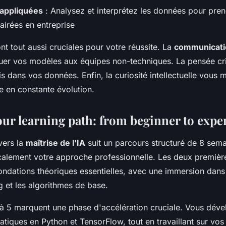
 appliquées
: Analysez et interprétez les données pour pre
airées en entreprise
sont tout aussi cruciales pour votre réussite. La
communicatio
uer vos modèles aux équipes non-techniques. La pensée cri
ais dans vos données. Enfin, la curiosité intellectuelle vous m
 en constante évolution.
our learning path: from beginner to expe
vers la
maîtrise de l'IA
suit un parcours structuré de 8 sema
calement votre approche professionnelle. Les deux premiè
fondations théoriques essentielles, avec une immersion dan
g et les algorithmes de base.
à 5 marquent une phase d'accélération cruciale. Vous dév
tiques en Python et TensorFlow, tout en travaillant sur vos