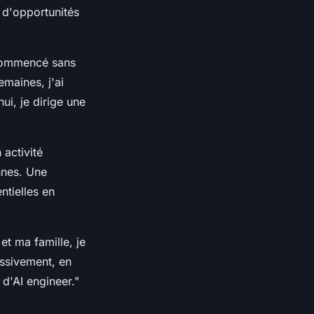
 d'opportunités
 commencé sans
maines, j'ai
i, je dirige une
activité
nnes. Une
tielles en
et ma famille, je
ssivement, en
d'AI engineer."