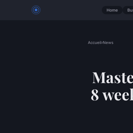
Home
Bu
Accueil
›
News
Master
8 wee