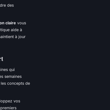
ndre des
n claire
vous
tique aide à
aintient à jour
rt
ines qui
res semaines
s les concepts de
eloppez vos
 premiers